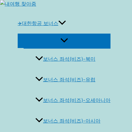
콘
텐
츠
✈️대한항공 보너스
로
건
메
너
뉴
토
뛰
글
보너스 좌석(비즈)-북미
기
보너스 좌석(비즈)-유럽
보너스 좌석(비즈)-오세아니아
보너스 좌석(비즈)-아시아