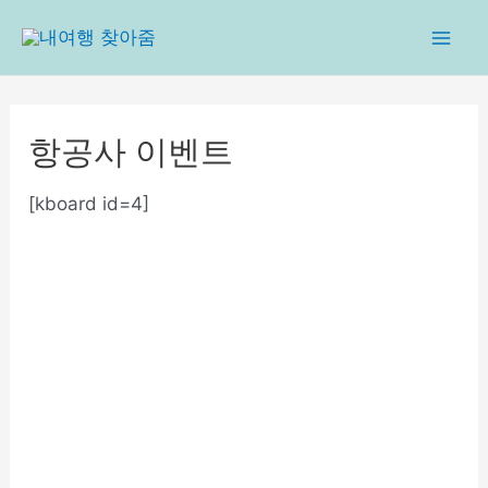
콘
텐
Mai
츠
로
Men
건
항공사 이벤트
너
뛰
[kboard id=4]
기