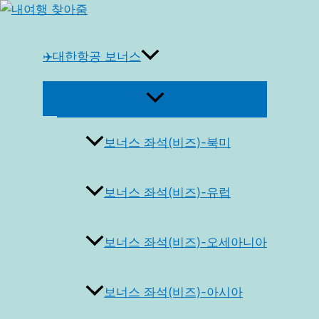
콘
텐
츠
✈️대한항공 보너스
로
건
메
너
뉴
토
뛰
글
보너스 좌석(비즈)-북미
기
보너스 좌석(비즈)-유럽
보너스 좌석(비즈)-오세아니아
보너스 좌석(비즈)-아시아