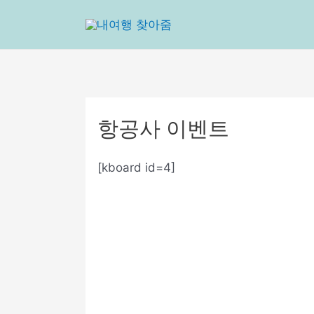
콘
텐
츠
로
건
너
뛰
항공사 이벤트
기
[kboard id=4]