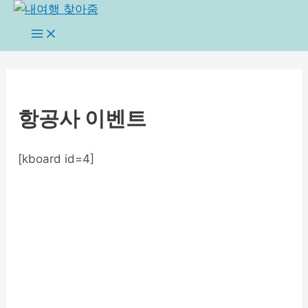
콘
텐
Main
Menu
츠
로
건
너
항공사 이벤트
뛰
기
[kboard id=4]