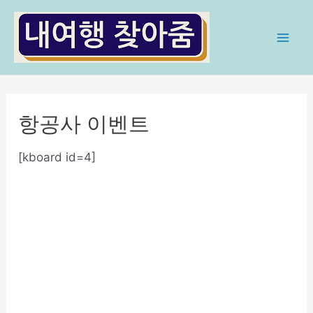
콘
텐
츠
Mai
로
Men
건
너
항공사 이벤트
뛰
기
[kboard id=4]