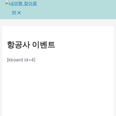
콘
텐
Main
Menu
츠
로
건
너
항공사 이벤트
뛰
기
[kboard id=4]