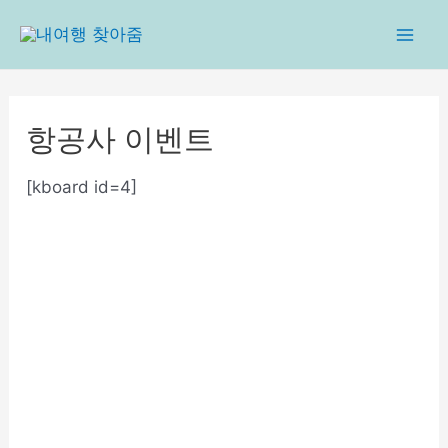
콘
텐
Mai
츠
로
Men
건
항공사 이벤트
너
뛰
[kboard id=4]
기