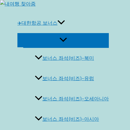
콘
텐
츠
✈️대한항공 보너스
로
건
메
너
뉴
토
뛰
글
보너스 좌석(비즈)-북미
기
보너스 좌석(비즈)-유럽
보너스 좌석(비즈)-오세아니아
보너스 좌석(비즈)-아시아