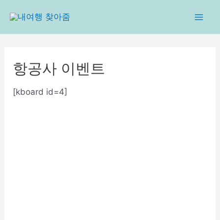
콘
텐
Mai
츠
로
Men
건
항공사 이벤트
너
뛰
[kboard id=4]
기