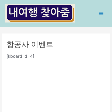
콘
텐
츠
Mai
로
Men
건
너
항공사 이벤트
뛰
기
[kboard id=4]