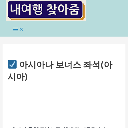
콘
텐
츠
로
Main
Menu
건
너
뛰
기
아시아나 보너스 좌석(아
시아)