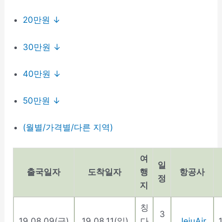
20만원 ↓
30만원 ↓
40만원 ↓
50만원 ↓
(월별/가격별/다른 지역)
여
일
출국일자
도착일자
행
항공사
정
지
칭
3
19.08.09(금)
19.08.11(일)
다
JejuAir