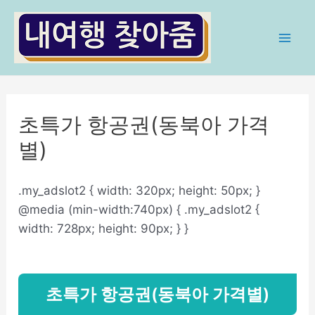
콘
텐
츠
Mai
로
Men
건
너
초특가 항공권(동북아 가격
뛰
기
별)
.my_adslot2 { width: 320px; height: 50px; }
@media (min-width:740px) { .my_adslot2 {
width: 728px; height: 90px; } }
초특가 항공권(동북아 가격별)