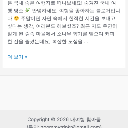
은 국내 숨은 여행지로 떠나보세요! 숨겨진 국내 여
행 명소
안녕하세요, 여행을 좋아하는 블로거입니
다
주말이면 자연 속에서 한적한 시간을 보내고
싶다는 생각, 여러분도 해보셨죠? 최근 저도 우연히
알게 된 숲속 마을에서 소나무 향기를 맡으며 커피
한 잔을 즐겼는데요, 복잡한 도심을 …
숨
더 보기 »
겨
진
국
내
여
행
명
소
Copyright © 2026 내여행 찾아줌
추
(문의: zoommytripkr@gmail.com)