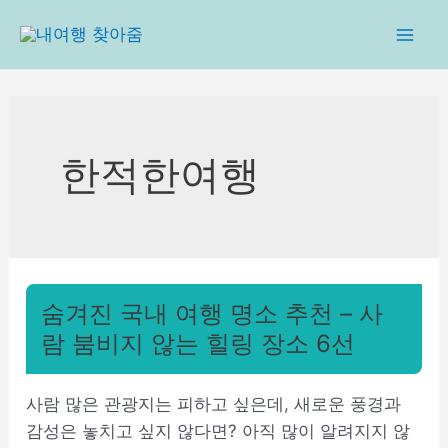
콘
텐
Mai
츠
로
Men
건
너
한적한여행
뛰
기
숨겨진 국내 여행 명소 추천 – 사
람 붐비지 않는 힐링 장소 6선
사람 많은 관광지는 피하고 싶은데, 새로운 풍경과
감성은 놓치고 싶지 않다면? 아직 많이 알려지지 않