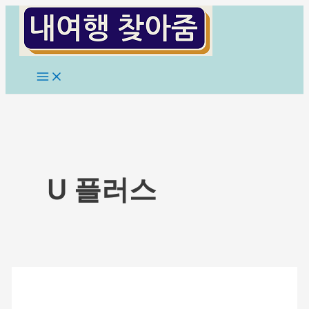
콘
텐
츠
로
Main
Menu
건
너
뛰
기
U 플러스