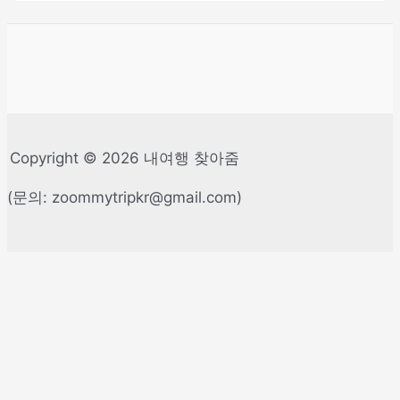
울
U
플
러
스
고
Copyright © 2026 내여행 찾아줌
객
은
(문의: zoommytripkr@gmail.com)
추
가
수
화
물
무
료