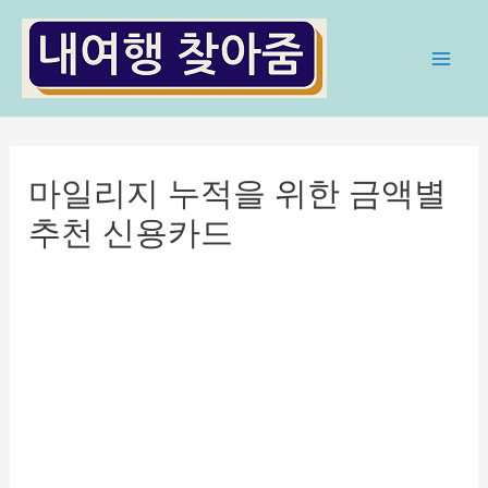
콘
텐
츠
Mai
로
Men
건
너
마일리지 누적을 위한 금액별
뛰
기
추천 신용카드