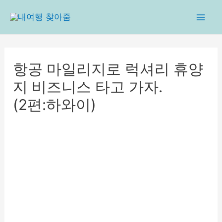
콘
텐
Mai
츠
로
Men
건
항공 마일리지로 럭셔리 휴양
너
지 비즈니스 타고 가자.
뛰
기
(2편:하와이)