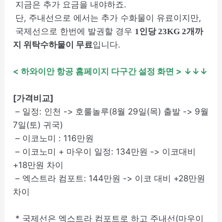
지금은 추가 요금을 내야하죠.
단, 주내선으로 에서는 추가 수화물이 유료이지만,
국제선으로 한번에 발권할 경우
1인당 23KG 2개까
이 무료
입니다.
지 위탁수하물
< 하와이안 항공 홈페이지 다구간 설정 화면
> ↓↓↓
[가격비교]
– 일정: 인천 -> 호룰놀루(8월 29일(목) 출발 -> 9월
7일(토) 귀국)
– 이코노미 : 116만원
– 이코노미 + 마우이 일정: 134만원 -> 이코대비
+18만원 차이
– 엑스트라 컴포트: 144만원 -> 이코 대비 +28만원
차이
*
국제선
은 엑스트라 컴포트로 하고
주내선(마우이