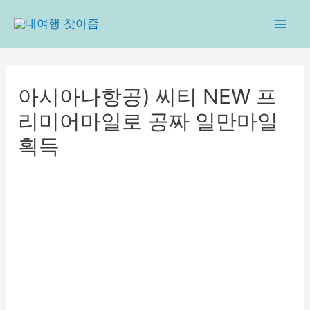
콘
텐
Mai
츠
로
Men
건
아시아나항공) 씨티 NEW 프
너
리미어마일로 공짜 일만마일
뛰
기
획득